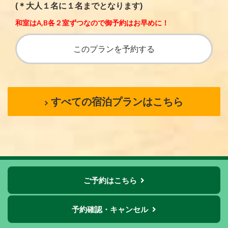
(＊大人１名に１名までとなります)
和室はA,B各２室ずつなので御予約はお早めに！
このプランを予約する
すべての宿泊プランはこちら
ご予約はこちら
お得なチャンスが目白押し！
リピーターの方、お見逃しなく！
予約確認・キャンセル