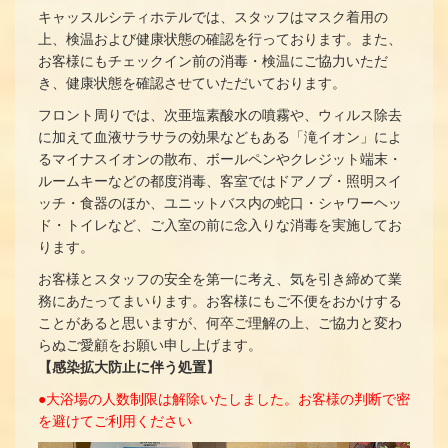
キャッスルシティホテルでは、スタッフはマスク着用の
上、検温および健康状態の確認を行っております。また、
お客様にもチェックイン前の消毒・検温にご協力いただ
き、健康状態を確認させていただいております。
フロント周りでは、次亜塩素酸水の噴霧や、ウィルス除去
に加えて血液サラサラの効果などもある「滝イオン」によ
るマイナスイオンの散布、ボールペンやクレジット端末・
ルームキーなどの都度消毒、客室ではドアノブ・照明スイ
ッチ・食器のほか、ユニットバス内の蛇口・シャワーヘッ
ド・トイレなど、ご入室の前に念入りな消毒を実施してお
ります。
お客様とスタッフの安全を第一に考え、気を引き締めて業
務にあたってまいります。お客様にもご不便をおかけする
ことがあると思いますが、何卒ご理解の上、ご協力と変わ
らぬご愛顧をお願い申し上げます。
【感染拡大防止に伴う処置】
●大浴場の人数制限は解除いたしました。お客様の判断で密
を避けてご利用ください